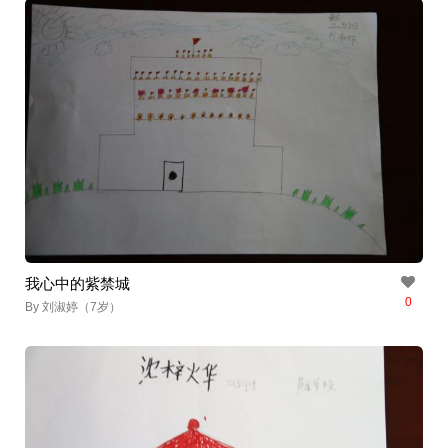
我心中的紫禁城
0
By 刘淑婷（7岁）