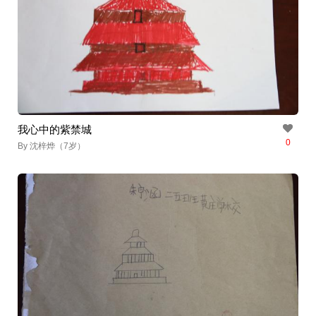
我心中的紫禁城
0
By 沈梓烨（7岁）