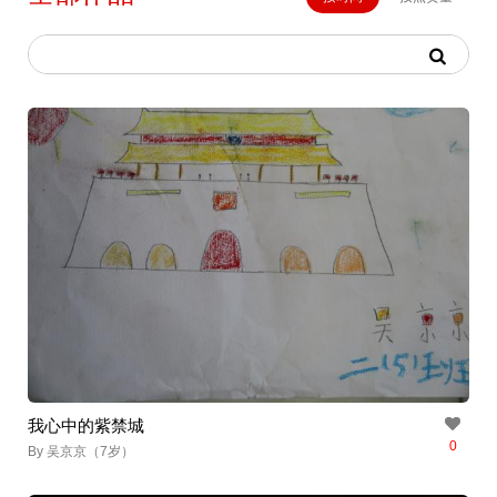
我心中的紫禁城
0
By 吴京京（7岁）