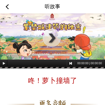
听故事
00
:
00
:
00
|
00
:
00
:
00
咚！萝卜撞墙了