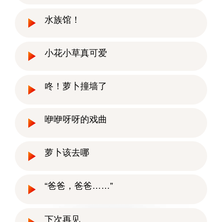
水族馆！
小花小草真可爱
咚！萝卜撞墙了
咿咿呀呀的戏曲
萝卜该去哪
“爸爸，爸爸……”
下次再见