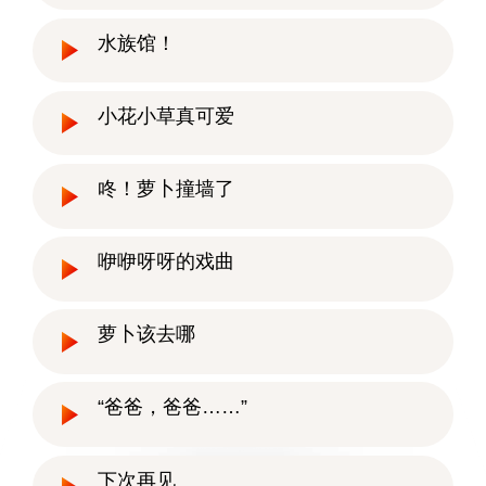
水族馆！
小花小草真可爱
咚！萝卜撞墙了
咿咿呀呀的戏曲
萝卜该去哪
“爸爸，爸爸……”
下次再见