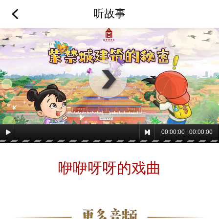
听故事
00
:
00
:
00
|
00
:
00
:
00
咿咿呀呀的戏曲