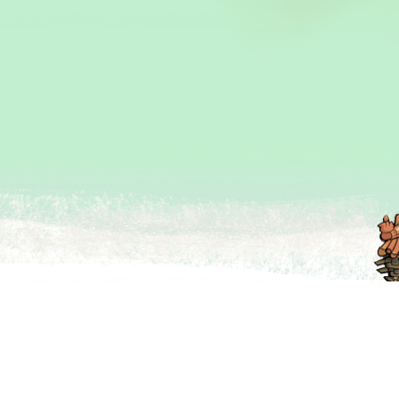
们
·
版权声明
·
ICP备05067311号-1
网站建设：
清石信息