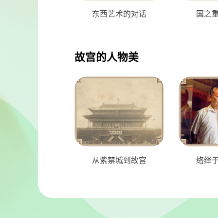
东西艺术的对话
国之
故宫的人物美
从紫禁城到故宫
络绎