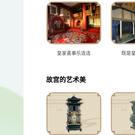
皇家喜事乐连连
既是
故宫的艺术美